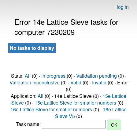
log in
Error 14e Lattice Sieve tasks for
computer 7230209
No tasks to display
State:
All
(0) ·
In progress
(0) ·
Validation pending
(0) ·
Validation inconclusive
(0) ·
Valid
(0) ·
Invalid
(0) · Error
(0)
Application:
All
(0) · 14e Lattice Sieve (0) ·
15e Lattice
Sieve
(0) ·
15e Lattice Sieve for smaller numbers
(0) ·
16e Lattice Sieve for smaller numbers
(0) ·
16e Lattice
Sieve V5
(0)
Task name: