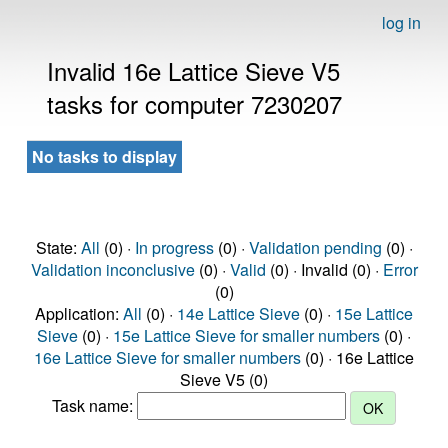
log in
Invalid 16e Lattice Sieve V5
tasks for computer 7230207
No tasks to display
State:
All
(0) ·
In progress
(0) ·
Validation pending
(0) ·
Validation inconclusive
(0) ·
Valid
(0) · Invalid (0) ·
Error
(0)
Application:
All
(0) ·
14e Lattice Sieve
(0) ·
15e Lattice
Sieve
(0) ·
15e Lattice Sieve for smaller numbers
(0) ·
16e Lattice Sieve for smaller numbers
(0) · 16e Lattice
Sieve V5 (0)
Task name: