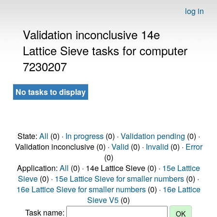
log in
Validation inconclusive 14e
Lattice Sieve tasks for computer
7230207
No tasks to display
State:
All
(0) ·
In progress
(0) ·
Validation pending
(0) ·
Validation inconclusive (0) ·
Valid
(0) ·
Invalid
(0) ·
Error
(0)
Application:
All
(0) · 14e Lattice Sieve (0) ·
15e Lattice
Sieve
(0) ·
15e Lattice Sieve for smaller numbers
(0) ·
16e Lattice Sieve for smaller numbers
(0) ·
16e Lattice
Sieve V5
(0)
Task name: