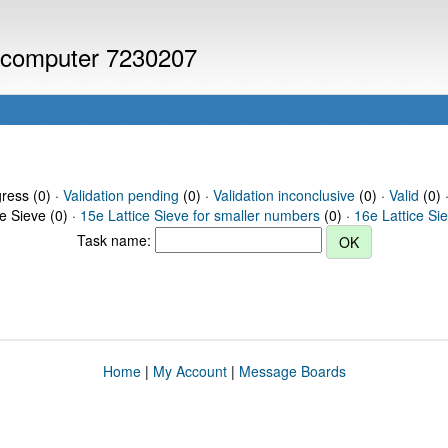
or computer 7230207
gress (0) ·
Validation pending
(0) ·
Validation inconclusive
(0) ·
Valid
(0) 
ce Sieve (0) ·
15e Lattice Sieve for smaller numbers
(0) ·
16e Lattice Si
Task name:
Home
|
My Account
|
Message Boards