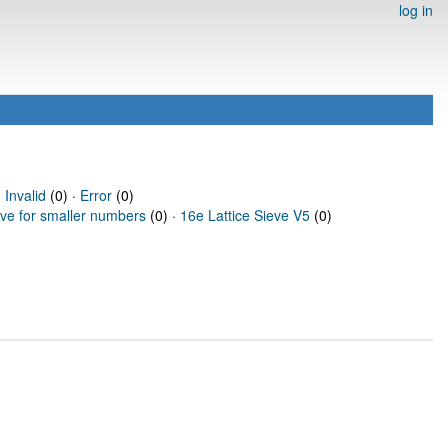
log in
·
Invalid
(0) ·
Error
(0)
eve for smaller numbers
(0) ·
16e Lattice Sieve V5
(0)