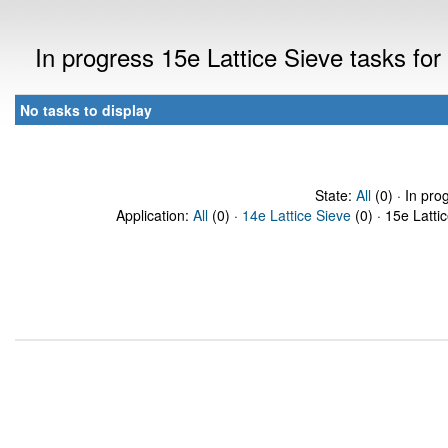
In progress 15e Lattice Sieve tasks f
No tasks to display
State:
All
(0) · In pro
Application:
All
(0) ·
14e Lattice Sieve
(0) · 15e Latti