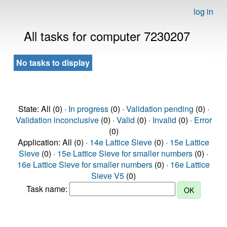
log in
All tasks for computer 7230207
No tasks to display
State: All (0) ·
In progress
(0) ·
Validation pending
(0) ·
Validation inconclusive
(0) ·
Valid
(0) ·
Invalid
(0) ·
Error
(0)
Application: All (0) ·
14e Lattice Sieve
(0) ·
15e Lattice
Sieve
(0) ·
15e Lattice Sieve for smaller numbers
(0) ·
16e Lattice Sieve for smaller numbers
(0) ·
16e Lattice
Sieve V5
(0)
Task name: