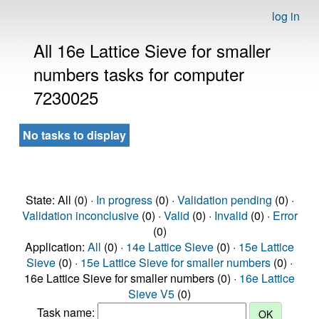
log in
All 16e Lattice Sieve for smaller
numbers tasks for computer
7230025
No tasks to display
State: All (0) ·
In progress
(0) ·
Validation pending
(0) ·
Validation inconclusive
(0) ·
Valid
(0) ·
Invalid
(0) ·
Error
(0)
Application:
All
(0) ·
14e Lattice Sieve
(0) ·
15e Lattice
Sieve
(0) ·
15e Lattice Sieve for smaller numbers
(0) ·
16e Lattice Sieve for smaller numbers (0) ·
16e Lattice
Sieve V5
(0)
Task name: