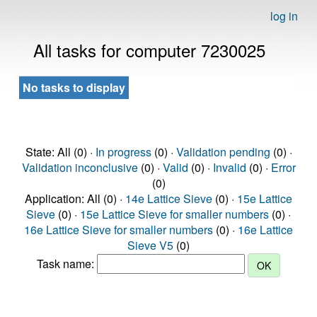
log in
All tasks for computer 7230025
No tasks to display
State: All (0) ·
In progress
(0) ·
Validation pending
(0) ·
Validation inconclusive
(0) ·
Valid
(0) ·
Invalid
(0) ·
Error
(0)
Application: All (0) ·
14e Lattice Sieve
(0) ·
15e Lattice
Sieve
(0) ·
15e Lattice Sieve for smaller numbers
(0) ·
16e Lattice Sieve for smaller numbers
(0) ·
16e Lattice
Sieve V5
(0)
Task name: