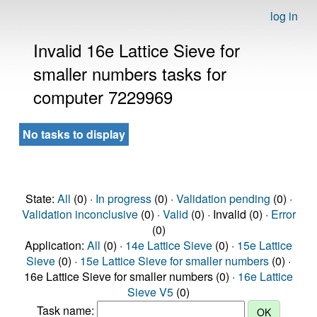
log in
Invalid 16e Lattice Sieve for
smaller numbers tasks for
computer 7229969
No tasks to display
State:
All
(0) ·
In progress
(0) ·
Validation pending
(0) ·
Validation inconclusive
(0) ·
Valid
(0) · Invalid (0) ·
Error
(0)
Application:
All
(0) ·
14e Lattice Sieve
(0) ·
15e Lattice
Sieve
(0) ·
15e Lattice Sieve for smaller numbers
(0) ·
16e Lattice Sieve for smaller numbers (0) ·
16e Lattice
Sieve V5
(0)
Task name: