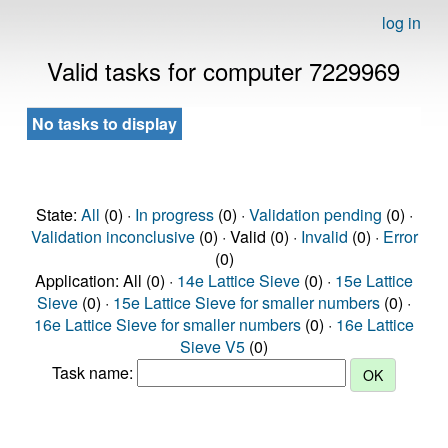
log in
Valid tasks for computer 7229969
No tasks to display
State:
All
(0) ·
In progress
(0) ·
Validation pending
(0) ·
Validation inconclusive
(0) · Valid (0) ·
Invalid
(0) ·
Error
(0)
Application: All (0) ·
14e Lattice Sieve
(0) ·
15e Lattice
Sieve
(0) ·
15e Lattice Sieve for smaller numbers
(0) ·
16e Lattice Sieve for smaller numbers
(0) ·
16e Lattice
Sieve V5
(0)
Task name: