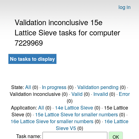
log in
Validation inconclusive 15e
Lattice Sieve tasks for computer
7229969
No tasks to display
State:
All
(0) ·
In progress
(0) ·
Validation pending
(0) ·
Validation inconclusive (0) ·
Valid
(0) ·
Invalid
(0) ·
Error
(0)
Application:
All
(0) ·
14e Lattice Sieve
(0) · 15e Lattice
Sieve (0) ·
15e Lattice Sieve for smaller numbers
(0) ·
16e Lattice Sieve for smaller numbers
(0) ·
16e Lattice
Sieve V5
(0)
Task name: