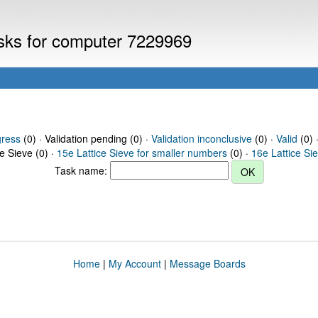
asks for computer 7229969
gress
(0) · Validation pending (0) ·
Validation inconclusive
(0) ·
Valid
(0) 
ce Sieve (0) ·
15e Lattice Sieve for smaller numbers
(0) ·
16e Lattice Si
Task name:
Home
|
My Account
|
Message Boards