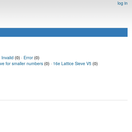
log in
·
Invalid
(0) ·
Error
(0)
eve for smaller numbers
(0) ·
16e Lattice Sieve V5
(0)