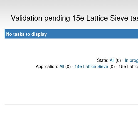
Validation pending 15e Lattice Sieve t
No tasks to display
State:
All
(0) ·
In pro
Application:
All
(0) ·
14e Lattice Sieve
(0) · 15e Latti