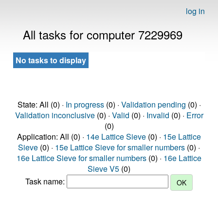
log in
All tasks for computer 7229969
No tasks to display
State: All (0) ·
In progress
(0) ·
Validation pending
(0) ·
Validation inconclusive
(0) ·
Valid
(0) ·
Invalid
(0) ·
Error
(0)
Application: All (0) ·
14e Lattice Sieve
(0) ·
15e Lattice
Sieve
(0) ·
15e Lattice Sieve for smaller numbers
(0) ·
16e Lattice Sieve for smaller numbers
(0) ·
16e Lattice
Sieve V5
(0)
Task name: