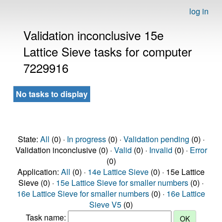
log in
Validation inconclusive 15e
Lattice Sieve tasks for computer
7229916
No tasks to display
State:
All
(0) ·
In progress
(0) ·
Validation pending
(0) ·
Validation inconclusive (0) ·
Valid
(0) ·
Invalid
(0) ·
Error
(0)
Application:
All
(0) ·
14e Lattice Sieve
(0) · 15e Lattice
Sieve (0) ·
15e Lattice Sieve for smaller numbers
(0) ·
16e Lattice Sieve for smaller numbers
(0) ·
16e Lattice
Sieve V5
(0)
Task name: