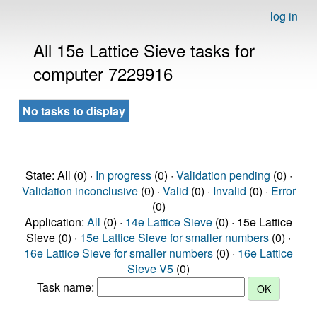
log in
All 15e Lattice Sieve tasks for
computer 7229916
No tasks to display
State: All (0) ·
In progress
(0) ·
Validation pending
(0) ·
Validation inconclusive
(0) ·
Valid
(0) ·
Invalid
(0) ·
Error
(0)
Application:
All
(0) ·
14e Lattice Sieve
(0) · 15e Lattice
Sieve (0) ·
15e Lattice Sieve for smaller numbers
(0) ·
16e Lattice Sieve for smaller numbers
(0) ·
16e Lattice
Sieve V5
(0)
Task name: