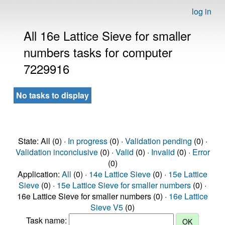
log in
All 16e Lattice Sieve for smaller
numbers tasks for computer
7229916
No tasks to display
State: All (0) ·
In progress
(0) ·
Validation pending
(0) ·
Validation inconclusive
(0) ·
Valid
(0) ·
Invalid
(0) ·
Error
(0)
Application:
All
(0) ·
14e Lattice Sieve
(0) ·
15e Lattice
Sieve
(0) ·
15e Lattice Sieve for smaller numbers
(0) ·
16e Lattice Sieve for smaller numbers (0) ·
16e Lattice
Sieve V5
(0)
Task name: