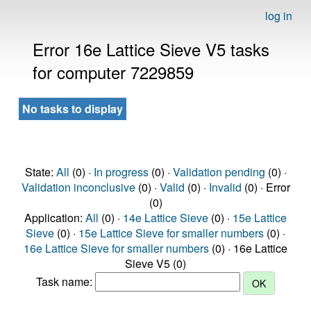
log in
Error 16e Lattice Sieve V5 tasks
for computer 7229859
No tasks to display
State:
All
(0) ·
In progress
(0) ·
Validation pending
(0) ·
Validation inconclusive
(0) ·
Valid
(0) ·
Invalid
(0) · Error
(0)
Application:
All
(0) ·
14e Lattice Sieve
(0) ·
15e Lattice
Sieve
(0) ·
15e Lattice Sieve for smaller numbers
(0) ·
16e Lattice Sieve for smaller numbers
(0) · 16e Lattice
Sieve V5 (0)
Task name: