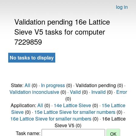
log in
Validation pending 16e Lattice
Sieve V5 tasks for computer
7229859
No tasks to display
State:
All
(0) ·
In progress
(0) · Validation pending (0) ·
Validation inconclusive
(0) ·
Valid
(0) ·
Invalid
(0) ·
Error
(0)
Application:
All
(0) ·
14e Lattice Sieve
(0) ·
15e Lattice
Sieve
(0) ·
15e Lattice Sieve for smaller numbers
(0) ·
16e Lattice Sieve for smaller numbers
(0) · 16e Lattice
Sieve V5 (0)
Task name: