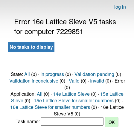
log in
Error 16e Lattice Sieve V5 tasks
for computer 7229851
No tasks to display
State:
All
(0) ·
In progress
(0) ·
Validation pending
(0) ·
Validation inconclusive
(0) ·
Valid
(0) ·
Invalid
(0) · Error
(0)
Application:
All
(0) ·
14e Lattice Sieve
(0) ·
15e Lattice
Sieve
(0) ·
15e Lattice Sieve for smaller numbers
(0) ·
16e Lattice Sieve for smaller numbers
(0) · 16e Lattice
Sieve V5 (0)
Task name: