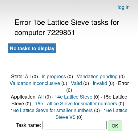
log in
Error 15e Lattice Sieve tasks for
computer 7229851
No tasks to display
State:
All
(0) ·
In progress
(0) ·
Validation pending
(0) ·
Validation inconclusive
(0) ·
Valid
(0) ·
Invalid
(0) · Error
(0)
Application:
All
(0) ·
14e Lattice Sieve
(0) · 15e Lattice
Sieve (0) ·
15e Lattice Sieve for smaller numbers
(0) ·
16e Lattice Sieve for smaller numbers
(0) ·
16e Lattice
Sieve V5
(0)
Task name: