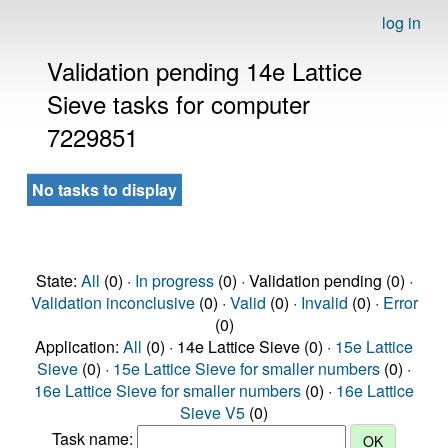
log in
Validation pending 14e Lattice
Sieve tasks for computer
7229851
No tasks to display
State:
All
(0) ·
In progress
(0) · Validation pending (0) ·
Validation inconclusive
(0) ·
Valid
(0) ·
Invalid
(0) ·
Error
(0)
Application:
All
(0) · 14e Lattice Sieve (0) ·
15e Lattice
Sieve
(0) ·
15e Lattice Sieve for smaller numbers
(0) ·
16e Lattice Sieve for smaller numbers
(0) ·
16e Lattice
Sieve V5
(0)
Task name: