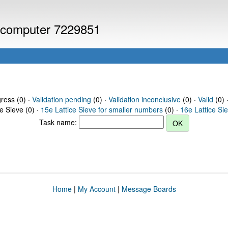
or computer 7229851
gress (0) ·
Validation pending
(0) ·
Validation inconclusive
(0) ·
Valid
(0) 
ce Sieve (0) ·
15e Lattice Sieve for smaller numbers
(0) ·
16e Lattice Si
Task name:
Home
|
My Account
|
Message Boards