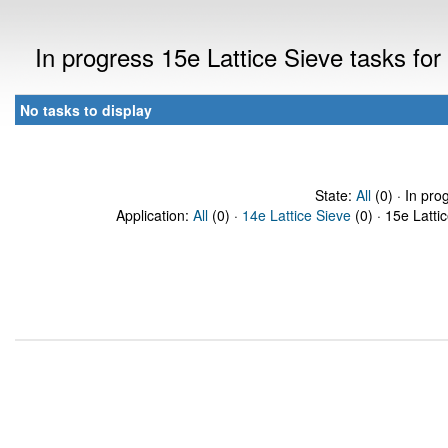
In progress 15e Lattice Sieve tasks f
No tasks to display
State:
All
(0) · In pro
Application:
All
(0) ·
14e Lattice Sieve
(0) · 15e Latti