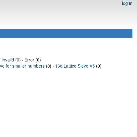
log in
·
Invalid
(0) ·
Error
(0)
eve for smaller numbers
(0) ·
16e Lattice Sieve V5
(0)