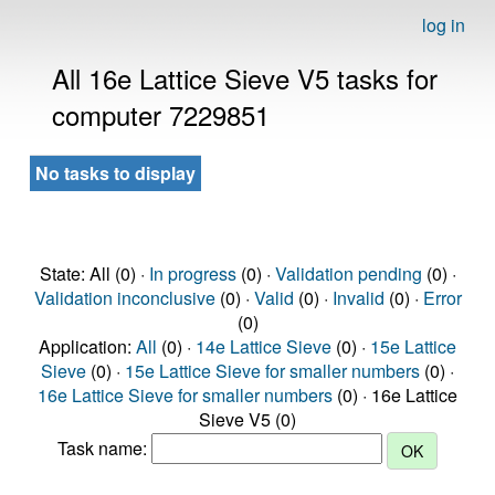
log in
All 16e Lattice Sieve V5 tasks for
computer 7229851
No tasks to display
State: All (0) ·
In progress
(0) ·
Validation pending
(0) ·
Validation inconclusive
(0) ·
Valid
(0) ·
Invalid
(0) ·
Error
(0)
Application:
All
(0) ·
14e Lattice Sieve
(0) ·
15e Lattice
Sieve
(0) ·
15e Lattice Sieve for smaller numbers
(0) ·
16e Lattice Sieve for smaller numbers
(0) · 16e Lattice
Sieve V5 (0)
Task name: