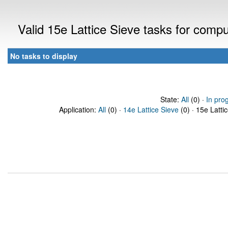
Valid 15e Lattice Sieve tasks for comp
No tasks to display
State:
All
(0) ·
In pro
Application:
All
(0) ·
14e Lattice Sieve
(0) · 15e Latti