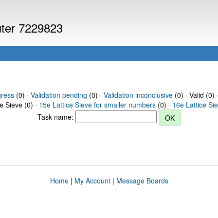
uter 7229823
gress
(0) ·
Validation pending
(0) ·
Validation inconclusive
(0) · Valid (0) 
ce Sieve (0) ·
15e Lattice Sieve for smaller numbers
(0) ·
16e Lattice Si
Task name:
Home
|
My Account
|
Message Boards