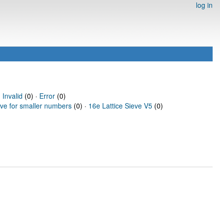
log in
·
Invalid
(0) ·
Error
(0)
eve for smaller numbers
(0) ·
16e Lattice Sieve V5
(0)