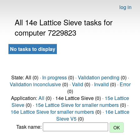
log in
All 14e Lattice Sieve tasks for
computer 7229823
No tasks to display
State: All (0) ·
In progress
(0) ·
Validation pending
(0) ·
Validation inconclusive
(0) ·
Valid
(0) ·
Invalid
(0) ·
Error
(0)
Application:
All
(0) · 14e Lattice Sieve (0) ·
15e Lattice
Sieve
(0) ·
15e Lattice Sieve for smaller numbers
(0) ·
16e Lattice Sieve for smaller numbers
(0) ·
16e Lattice
Sieve V5
(0)
Task name: