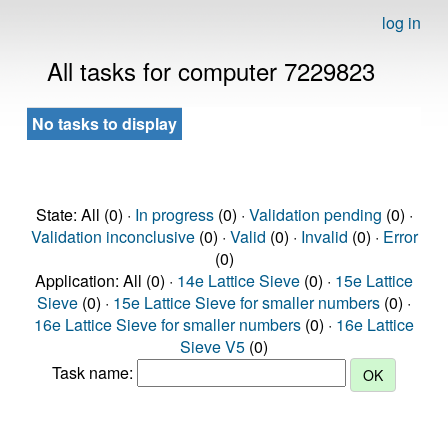
log in
All tasks for computer 7229823
No tasks to display
State: All (0) ·
In progress
(0) ·
Validation pending
(0) ·
Validation inconclusive
(0) ·
Valid
(0) ·
Invalid
(0) ·
Error
(0)
Application: All (0) ·
14e Lattice Sieve
(0) ·
15e Lattice
Sieve
(0) ·
15e Lattice Sieve for smaller numbers
(0) ·
16e Lattice Sieve for smaller numbers
(0) ·
16e Lattice
Sieve V5
(0)
Task name: