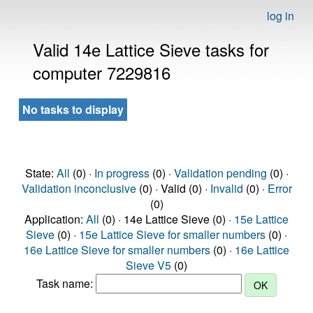
log in
Valid 14e Lattice Sieve tasks for
computer 7229816
No tasks to display
State:
All
(0) ·
In progress
(0) ·
Validation pending
(0) ·
Validation inconclusive
(0) · Valid (0) ·
Invalid
(0) ·
Error
(0)
Application:
All
(0) · 14e Lattice Sieve (0) ·
15e Lattice
Sieve
(0) ·
15e Lattice Sieve for smaller numbers
(0) ·
16e Lattice Sieve for smaller numbers
(0) ·
16e Lattice
Sieve V5
(0)
Task name: