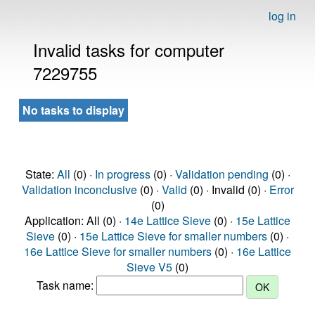
log in
Invalid tasks for computer
7229755
No tasks to display
State:
All
(0) ·
In progress
(0) ·
Validation pending
(0) ·
Validation inconclusive
(0) ·
Valid
(0) · Invalid (0) ·
Error
(0)
Application: All (0) ·
14e Lattice Sieve
(0) ·
15e Lattice
Sieve
(0) ·
15e Lattice Sieve for smaller numbers
(0) ·
16e Lattice Sieve for smaller numbers
(0) ·
16e Lattice
Sieve V5
(0)
Task name: