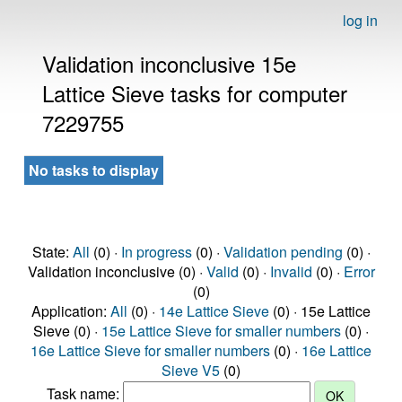
log in
Validation inconclusive 15e
Lattice Sieve tasks for computer
7229755
No tasks to display
State:
All
(0) ·
In progress
(0) ·
Validation pending
(0) ·
Validation inconclusive (0) ·
Valid
(0) ·
Invalid
(0) ·
Error
(0)
Application:
All
(0) ·
14e Lattice Sieve
(0) · 15e Lattice
Sieve (0) ·
15e Lattice Sieve for smaller numbers
(0) ·
16e Lattice Sieve for smaller numbers
(0) ·
16e Lattice
Sieve V5
(0)
Task name: