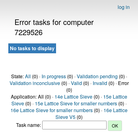
log in
Error tasks for computer
7229526
No tasks to display
State:
All
(0) ·
In progress
(0) ·
Validation pending
(0) ·
Validation inconclusive
(0) ·
Valid
(0) ·
Invalid
(0) · Error
(0)
Application: All (0) ·
14e Lattice Sieve
(0) ·
15e Lattice
Sieve
(0) ·
15e Lattice Sieve for smaller numbers
(0) ·
16e Lattice Sieve for smaller numbers
(0) ·
16e Lattice
Sieve V5
(0)
Task name: