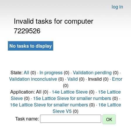
log in
Invalid tasks for computer
7229526
No tasks to display
State:
All
(0) ·
In progress
(0) ·
Validation pending
(0) ·
Validation inconclusive
(0) ·
Valid
(0) · Invalid (0) ·
Error
(0)
Application: All (0) ·
14e Lattice Sieve
(0) ·
15e Lattice
Sieve
(0) ·
15e Lattice Sieve for smaller numbers
(0) ·
16e Lattice Sieve for smaller numbers
(0) ·
16e Lattice
Sieve V5
(0)
Task name: