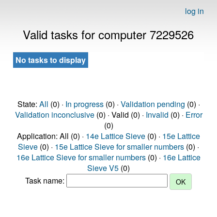
log in
Valid tasks for computer 7229526
No tasks to display
State:
All
(0) ·
In progress
(0) ·
Validation pending
(0) ·
Validation inconclusive
(0) · Valid (0) ·
Invalid
(0) ·
Error
(0)
Application: All (0) ·
14e Lattice Sieve
(0) ·
15e Lattice
Sieve
(0) ·
15e Lattice Sieve for smaller numbers
(0) ·
16e Lattice Sieve for smaller numbers
(0) ·
16e Lattice
Sieve V5
(0)
Task name: