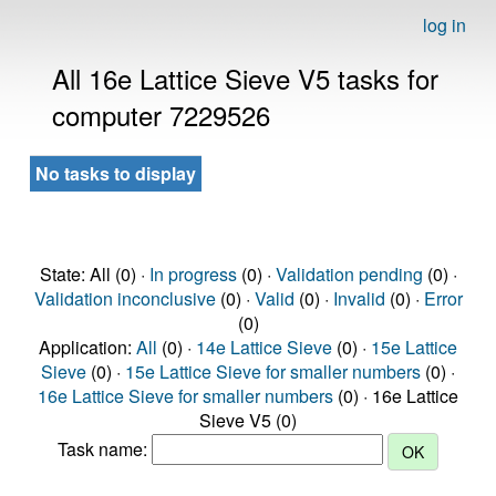
log in
All 16e Lattice Sieve V5 tasks for
computer 7229526
No tasks to display
State: All (0) ·
In progress
(0) ·
Validation pending
(0) ·
Validation inconclusive
(0) ·
Valid
(0) ·
Invalid
(0) ·
Error
(0)
Application:
All
(0) ·
14e Lattice Sieve
(0) ·
15e Lattice
Sieve
(0) ·
15e Lattice Sieve for smaller numbers
(0) ·
16e Lattice Sieve for smaller numbers
(0) · 16e Lattice
Sieve V5 (0)
Task name: