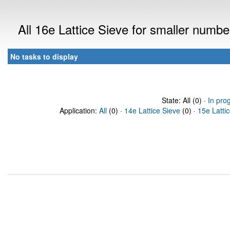
All 16e Lattice Sieve for smaller numb
No tasks to display
State: All (0) ·
In pro
Application:
All
(0) ·
14e Lattice Sieve
(0) ·
15e Latti