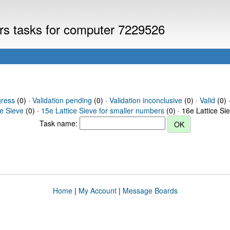
ers tasks for computer 7229526
gress
(0) ·
Validation pending
(0) ·
Validation inconclusive
(0) ·
Valid
(0) 
ce Sieve
(0) ·
15e Lattice Sieve for smaller numbers
(0) · 16e Lattice Si
Task name:
Home
|
My Account
|
Message Boards