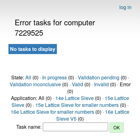
log in
Error tasks for computer
7229525
No tasks to display
State:
All
(0) ·
In progress
(0) ·
Validation pending
(0) ·
Validation inconclusive
(0) ·
Valid
(0) ·
Invalid
(0) · Error
(0)
Application: All (0) ·
14e Lattice Sieve
(0) ·
15e Lattice
Sieve
(0) ·
15e Lattice Sieve for smaller numbers
(0) ·
16e Lattice Sieve for smaller numbers
(0) ·
16e Lattice
Sieve V5
(0)
Task name: