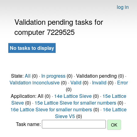
log in
Validation pending tasks for
computer 7229525
No tasks to display
State:
All
(0) ·
In progress
(0) · Validation pending (0) ·
Validation inconclusive
(0) ·
Valid
(0) ·
Invalid
(0) ·
Error
(0)
Application: All (0) ·
14e Lattice Sieve
(0) ·
15e Lattice
Sieve
(0) ·
15e Lattice Sieve for smaller numbers
(0) ·
16e Lattice Sieve for smaller numbers
(0) ·
16e Lattice
Sieve V5
(0)
Task name: