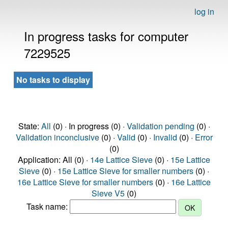
log in
In progress tasks for computer
7229525
No tasks to display
State:
All
(0) · In progress (0) ·
Validation pending
(0) ·
Validation inconclusive
(0) ·
Valid
(0) ·
Invalid
(0) ·
Error
(0)
Application: All (0) ·
14e Lattice Sieve
(0) ·
15e Lattice
Sieve
(0) ·
15e Lattice Sieve for smaller numbers
(0) ·
16e Lattice Sieve for smaller numbers
(0) ·
16e Lattice
Sieve V5
(0)
Task name: