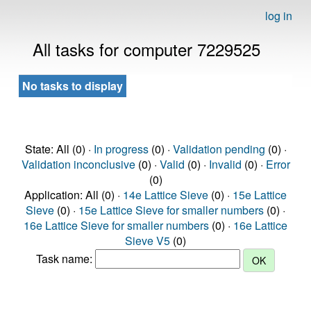
log in
All tasks for computer 7229525
No tasks to display
State: All (0) ·
In progress
(0) ·
Validation pending
(0) ·
Validation inconclusive
(0) ·
Valid
(0) ·
Invalid
(0) ·
Error
(0)
Application: All (0) ·
14e Lattice Sieve
(0) ·
15e Lattice
Sieve
(0) ·
15e Lattice Sieve for smaller numbers
(0) ·
16e Lattice Sieve for smaller numbers
(0) ·
16e Lattice
Sieve V5
(0)
Task name: