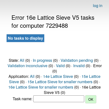
log in
Error 16e Lattice Sieve V5 tasks
for computer 7229488
No tasks to display
State:
All
(0) ·
In progress
(0) ·
Validation pending
(0) ·
Validation inconclusive
(0) ·
Valid
(0) ·
Invalid
(0) · Error
(0)
Application:
All
(0) ·
14e Lattice Sieve
(0) ·
15e Lattice
Sieve
(0) ·
15e Lattice Sieve for smaller numbers
(0) ·
16e Lattice Sieve for smaller numbers
(0) · 16e Lattice
Sieve V5 (0)
Task name: