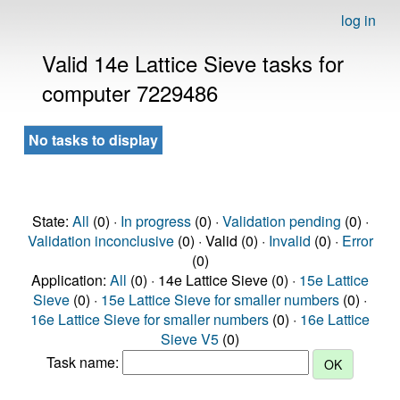
log in
Valid 14e Lattice Sieve tasks for
computer 7229486
No tasks to display
State:
All
(0) ·
In progress
(0) ·
Validation pending
(0) ·
Validation inconclusive
(0) · Valid (0) ·
Invalid
(0) ·
Error
(0)
Application:
All
(0) · 14e Lattice Sieve (0) ·
15e Lattice
Sieve
(0) ·
15e Lattice Sieve for smaller numbers
(0) ·
16e Lattice Sieve for smaller numbers
(0) ·
16e Lattice
Sieve V5
(0)
Task name: