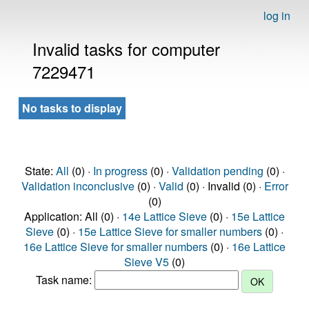
log in
Invalid tasks for computer
7229471
No tasks to display
State:
All
(0) ·
In progress
(0) ·
Validation pending
(0) ·
Validation inconclusive
(0) ·
Valid
(0) · Invalid (0) ·
Error
(0)
Application: All (0) ·
14e Lattice Sieve
(0) ·
15e Lattice
Sieve
(0) ·
15e Lattice Sieve for smaller numbers
(0) ·
16e Lattice Sieve for smaller numbers
(0) ·
16e Lattice
Sieve V5
(0)
Task name: