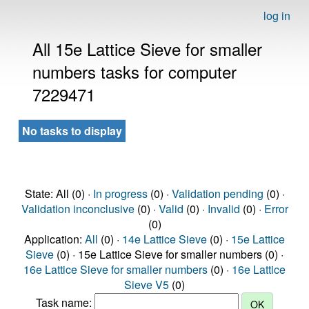
log in
All 15e Lattice Sieve for smaller
numbers tasks for computer
7229471
No tasks to display
State: All (0) ·
In progress
(0) ·
Validation pending
(0) ·
Validation inconclusive
(0) ·
Valid
(0) ·
Invalid
(0) ·
Error
(0)
Application:
All
(0) ·
14e Lattice Sieve
(0) ·
15e Lattice
Sieve
(0) · 15e Lattice Sieve for smaller numbers (0) ·
16e Lattice Sieve for smaller numbers
(0) ·
16e Lattice
Sieve V5
(0)
Task name: