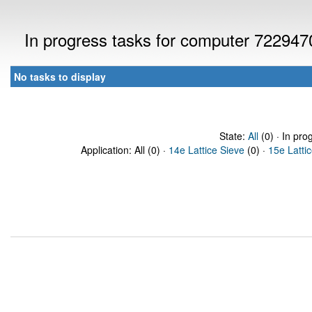
In progress tasks for computer 722947
No tasks to display
State:
All
(0) · In pro
Application: All (0) ·
14e Lattice Sieve
(0) ·
15e Latti