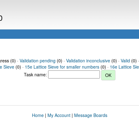
0
gress (0) ·
Validation pending
(0) ·
Validation inconclusive
(0) ·
Valid
(0) 
ce Sieve
(0) ·
15e Lattice Sieve for smaller numbers
(0) ·
16e Lattice Si
Task name:
Home
|
My Account
|
Message Boards