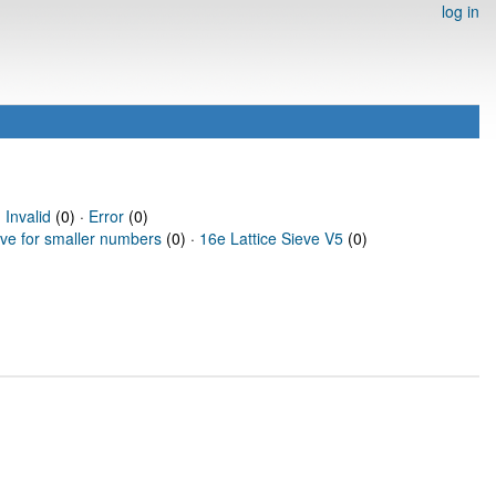
log in
·
Invalid
(0) ·
Error
(0)
eve for smaller numbers
(0) ·
16e Lattice Sieve V5
(0)