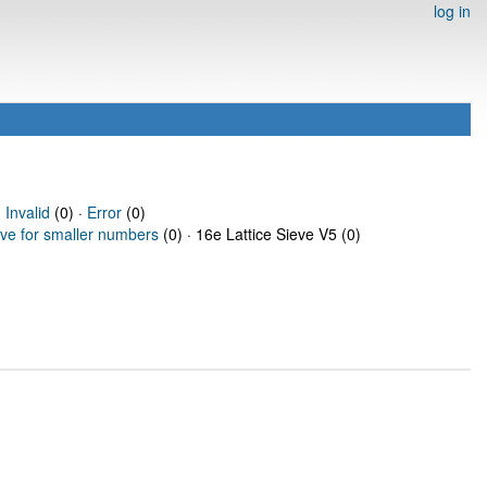
log in
·
Invalid
(0) ·
Error
(0)
eve for smaller numbers
(0) · 16e Lattice Sieve V5 (0)