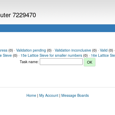
puter 7229470
gress
(0) ·
Validation pending
(0) ·
Validation inconclusive
(0) ·
Valid
(0) 
ce Sieve
(0) ·
15e Lattice Sieve for smaller numbers
(0) ·
16e Lattice Si
Task name:
Home
|
My Account
|
Message Boards