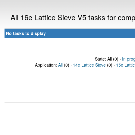
All 16e Lattice Sieve V5 tasks for com
No tasks to display
State: All (0) ·
In pro
Application:
All
(0) ·
14e Lattice Sieve
(0) ·
15e Latti