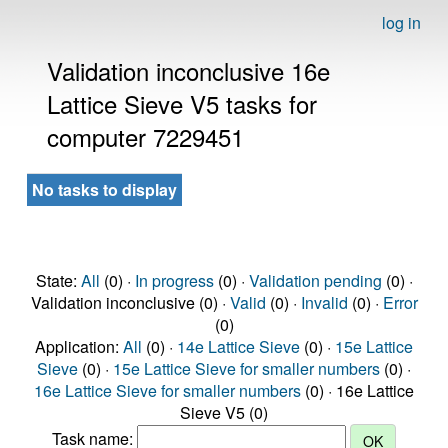
log in
Validation inconclusive 16e
Lattice Sieve V5 tasks for
computer 7229451
No tasks to display
State:
All
(0) ·
In progress
(0) ·
Validation pending
(0) ·
Validation inconclusive (0) ·
Valid
(0) ·
Invalid
(0) ·
Error
(0)
Application:
All
(0) ·
14e Lattice Sieve
(0) ·
15e Lattice
Sieve
(0) ·
15e Lattice Sieve for smaller numbers
(0) ·
16e Lattice Sieve for smaller numbers
(0) · 16e Lattice
Sieve V5 (0)
Task name: