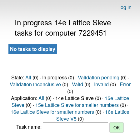
log in
In progress 14e Lattice Sieve
tasks for computer 7229451
No tasks to display
State:
All
(0) · In progress (0) ·
Validation pending
(0) ·
Validation inconclusive
(0) ·
Valid
(0) ·
Invalid
(0) ·
Error
(0)
Application:
All
(0) · 14e Lattice Sieve (0) ·
15e Lattice
Sieve
(0) ·
15e Lattice Sieve for smaller numbers
(0) ·
16e Lattice Sieve for smaller numbers
(0) ·
16e Lattice
Sieve V5
(0)
Task name: