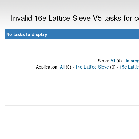
Invalid 16e Lattice Sieve V5 tasks for
No tasks to display
State:
All
(0) ·
In pro
Application:
All
(0) ·
14e Lattice Sieve
(0) ·
15e Latti