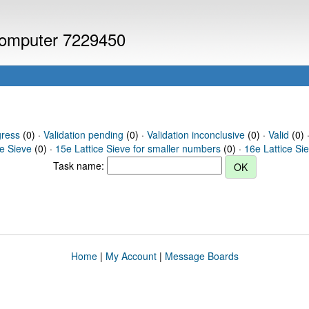
 computer 7229450
gress
(0) ·
Validation pending
(0) ·
Validation inconclusive
(0) ·
Valid
(0) ·
ce Sieve
(0) ·
15e Lattice Sieve for smaller numbers
(0) ·
16e Lattice Si
Task name:
Home
|
My Account
|
Message Boards