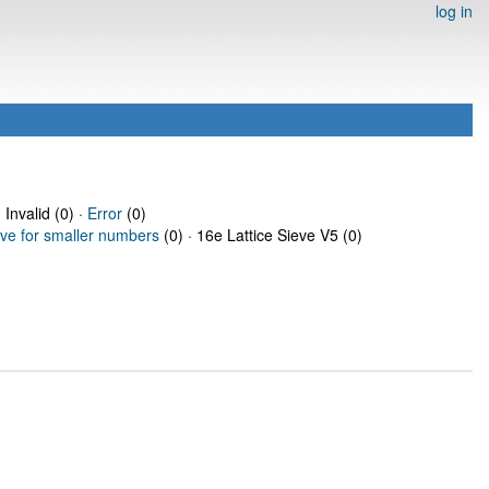
log in
 Invalid (0) ·
Error
(0)
eve for smaller numbers
(0) · 16e Lattice Sieve V5 (0)