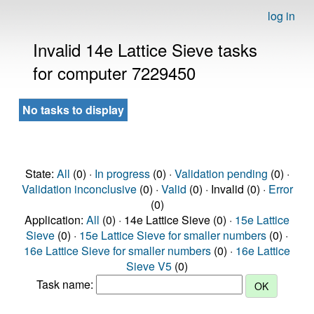
log in
Invalid 14e Lattice Sieve tasks
for computer 7229450
No tasks to display
State:
All
(0) ·
In progress
(0) ·
Validation pending
(0) ·
Validation inconclusive
(0) ·
Valid
(0) · Invalid (0) ·
Error
(0)
Application:
All
(0) · 14e Lattice Sieve (0) ·
15e Lattice
Sieve
(0) ·
15e Lattice Sieve for smaller numbers
(0) ·
16e Lattice Sieve for smaller numbers
(0) ·
16e Lattice
Sieve V5
(0)
Task name: