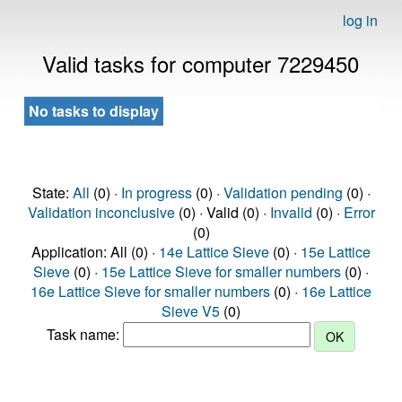
log in
Valid tasks for computer 7229450
No tasks to display
State:
All
(0) ·
In progress
(0) ·
Validation pending
(0) ·
Validation inconclusive
(0) · Valid (0) ·
Invalid
(0) ·
Error
(0)
Application: All (0) ·
14e Lattice Sieve
(0) ·
15e Lattice
Sieve
(0) ·
15e Lattice Sieve for smaller numbers
(0) ·
16e Lattice Sieve for smaller numbers
(0) ·
16e Lattice
Sieve V5
(0)
Task name: