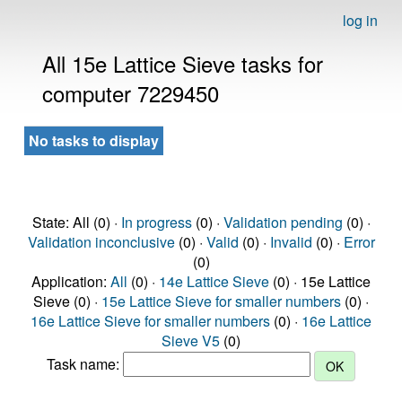
log in
All 15e Lattice Sieve tasks for
computer 7229450
No tasks to display
State: All (0) ·
In progress
(0) ·
Validation pending
(0) ·
Validation inconclusive
(0) ·
Valid
(0) ·
Invalid
(0) ·
Error
(0)
Application:
All
(0) ·
14e Lattice Sieve
(0) · 15e Lattice
Sieve (0) ·
15e Lattice Sieve for smaller numbers
(0) ·
16e Lattice Sieve for smaller numbers
(0) ·
16e Lattice
Sieve V5
(0)
Task name: