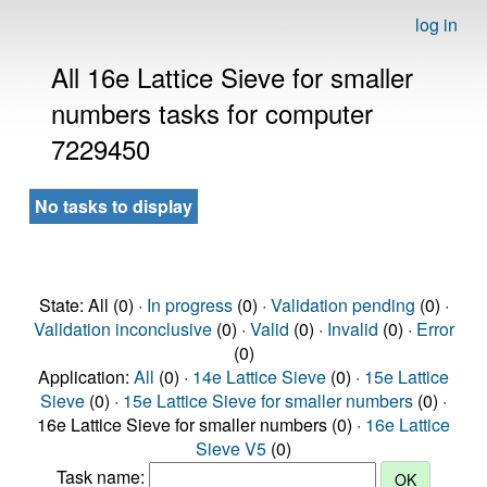
log in
All 16e Lattice Sieve for smaller
numbers tasks for computer
7229450
No tasks to display
State: All (0) ·
In progress
(0) ·
Validation pending
(0) ·
Validation inconclusive
(0) ·
Valid
(0) ·
Invalid
(0) ·
Error
(0)
Application:
All
(0) ·
14e Lattice Sieve
(0) ·
15e Lattice
Sieve
(0) ·
15e Lattice Sieve for smaller numbers
(0) ·
16e Lattice Sieve for smaller numbers (0) ·
16e Lattice
Sieve V5
(0)
Task name: